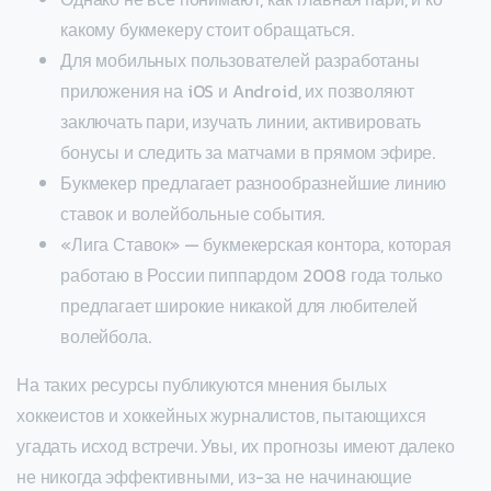
какому букмекеру стоит обращаться.
Для мобильных пользователей разработаны
приложения на iOS и Android, их позволяют
заключать пари, изучать линии, активировать
бонусы и следить за матчами в прямом эфире.
Букмекер предлагает разнообразнейшие линию
ставок и волейбольные события.
«Лига Ставок» — букмекерская контора, которая
работаю в России пиппардом 2008 года только
предлагает широкие никакой для любителей
волейбола.
На таких ресурсы публикуются мнения былых
хоккеистов и хоккейных журналистов, пытающихся
угадать исход встречи. Увы, их прогнозы имеют далеко
не никогда эффективными, из-за не начинающие