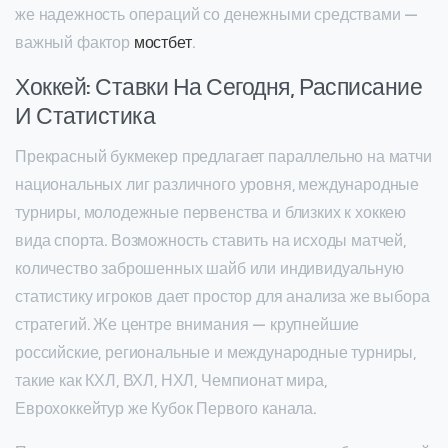
же надежность операций со денежными средствами —
важный фактор
мостбет
.
Хоккей: Ставки На Сегодня, Расписание
И Статистика
Прекрасный букмекер предлагает параллельно на матчи
национальных лиг различного уровня, международные
турниры, молодежные первенства и близких к хоккею
вида спорта. Возможность ставить на исходы матчей,
количество заброшенных шайб или индивидуальную
статистику игроков дает простор для анализа же выбора
стратегий. Же центре внимания — крупнейшие
российские, региональные и международные турниры,
такие как КХЛ, ВХЛ, НХЛ, Чемпионат мира,
Еврохоккейтур же Кубок Первого канала.