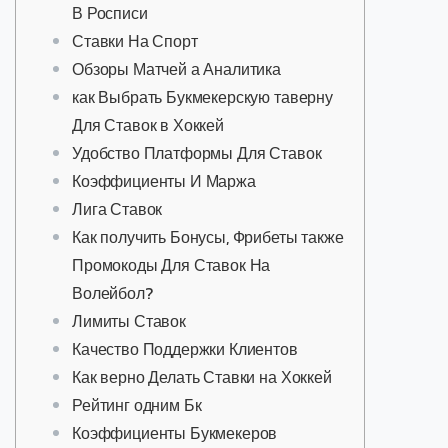
В Росписи
Ставки На Спорт
Обзоры Матчей а Аналитика
как Выбрать Букмекерскую таверну
Для Ставок в Хоккей
Удобство Платформы Для Ставок
Коэффициенты И Маржа
Лига Ставок
Как получить Бонусы, Фрибеты также
Промокоды Для Ставок На
Волейбол?
Лимиты Ставок
Качество Поддержки Клиентов
Как верно Делать Ставки на Хоккей
Рейтинг одним Бк
Коэффициенты Букмекеров