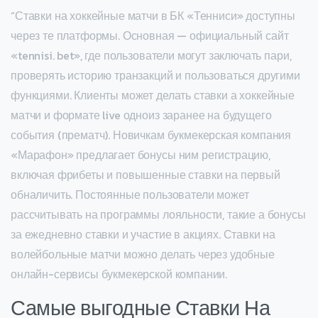
“Ставки на хоккейные матчи в БК «Тенниси» доступны
через те платформы. Основная — официальный сайт
«tennisi. bet», где пользователи могут заключать пари,
проверять историю транзакций и пользоваться другими
функциями. Клиенты может делать ставки а хоккейные
матчи и формате live одноиз заранее на будущего
события (прематч). Новичкам букмекерская компания
«Марафон» предлагает бонусы ним регистрацию,
включая фрибеты и повышенные ставки на первый
обналичить. Постоянные пользователи может
рассчитывать на программы лояльности, такие а бонусы
за ежедневно ставки и участие в акциях. Ставки на
волейбольные матчи можно делать через удобные
онлайн-сервисы букмекерской компании.
Самые выгодные Ставки На