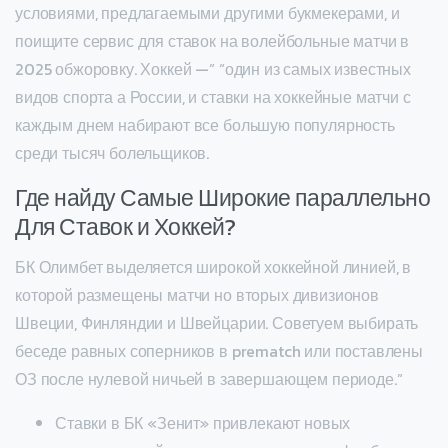
условиями, предлагаемыми другими букмекерами, и
поищите сервис для ставок на волейбольные матчи в
2025 обжоровку. Хоккей —” “один из самых известных
видов спорта а России, и ставки на хоккейные матчи с
каждым днем набирают все большую популярность
среди тысяч болельщиков.
Где найду Самые Широкие параллельно
Для Ставок и Хоккей?
БК Олимбет выделяется широкой хоккейной линией, в
которой размещены матчи но вторых дивизионов
Швеции, Финляндии и Швейцарии. Советуем выбирать
беседе равных соперников в prematch или поставлены
ОЗ после нулевой ничьей в завершающем периоде.”
Ставки в БК «Зенит» привлекают новых