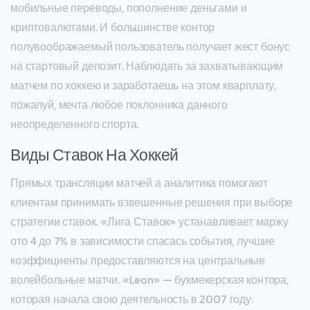
мобильные переводы, пополнение деньгами и
криптовалютами. И большинстве контор
полувоображаемый пользователь получает жест бонус
на стартовый депозит. Наблюдать за захватывающим
матчем по хоккею и заработаешь на этом кварплату,
пожалуй, мечта любое поклонника данного
неопределенного спорта.
Виды Ставок На Хоккей
Прямых трансляции матчей а аналитика помогают
клиентам принимать взвешенные решения при выборе
стратегии ставок. «Лига Ставок» устанавливает маржу
ото 4 до 7% в зависимости спасась события, лучшие
коэффициенты предоставляются на центральные
волейбольные матчи. «Leon» — букмекерская контора,
которая начала свою деятельность в 2007 году.