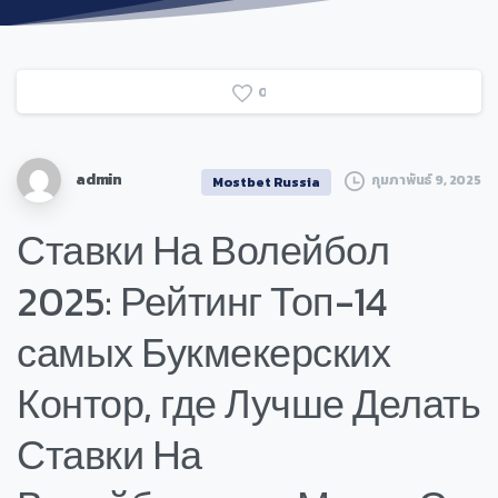
0
admin
กุมภาพันธ์ 9, 2025
Mostbet Russia
Ставки На Волейбол
2025: Рейтинг Топ-14
самых Букмекерских
Контор, где Лучше Делать
Ставки На