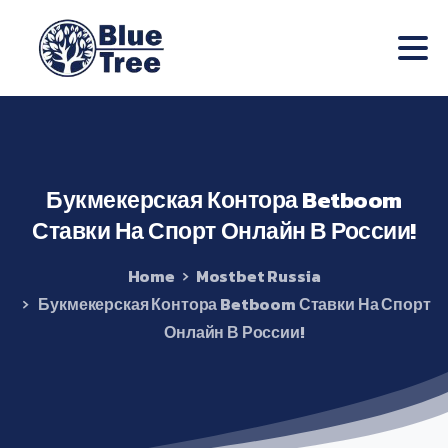
Букмекерская
Контора
Betboom
Ставки
На
Спорт
Онлайн
В
России!
Home
Mostbet Russia
Букмекерская Контора Betboom Ставки На Спорт
Онлайн В России!