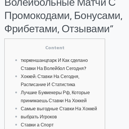
Волейбольные Матчи С
Промокодами, Бонусами,
Фрибетами, Отзывами”
Content
тюркеншанцпарк И Как сделано
Ставки На Волейбол Сегодня?
Хоккей: Ставки На Сегодня,
Расписание И Статистика
Лучшие Букмекеры Рф, Которые
принимаешь Ставки На Хоккей
Самые выгодные Ставки На Хоккей
выбрать Игроков
Ставки а Спорт