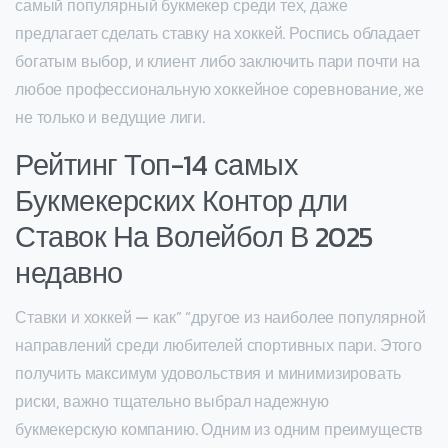
самый популярный букмекер среди тех, даже
предлагает сделать ставку на хоккей. Роспись обладает
богатым выбор, и клиент либо заключить пари почти на
любое профессиональную хоккейное соревнование, же
не только и ведущие лиги.
Рейтинг Топ-14 самых
Букмекерских Контор дли
Ставок На Волейбол В 2025
недавно
Ставки и хоккей — как” “другое из наиболее популярной
направлений среди любителей спортивных пари. Этого
получить максимум удовольствия и минимизировать
риски, важно тщательно выбрал надежную
букмекерскую компанию. Одним из одним преимуществ