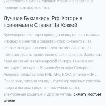
участвовать в акциях, сделали ставки и оперативно
проверять коэффициенты.
Лучшие Букмекеры Рф, Которые
принимаете Ставки На Хоккей
Букмекерские конторы проводят выводов всех важных
игровых моментов и характеристик хоккеистов. На
основе этих данных составлен статистика, которая
помогает делать правильные ставки на спорт. Заключать
пари на хоккей в букмекерской конторе Тенниси как
минимум” “нескучно. В линии букмекера Северная
Америка представлена NHL, AHL, NCAA, а также «NHL.
Проверьте, предлагает ведь букмекер удобные способы
ввода и вывода средств — наличных карты,
электронные кошельки и другие методы
скачать мостбет
казино
.