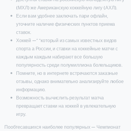
(МХЛ) же Американскую хоккейную лигу (АХЛ).
Если вам удобнее заключать пари офлайн,
уточните наличие физических пунктов приема
ставок.
Хоккей —” “который из самых известных видов
спорта а России, и ставки на хоккейные матчи с
каждым каждым набирают все большую
популярность среди полумиллиона болельщиков.
Помните, но в интернете встречаются заказные
отзывы, однако внимательно анализируйте любое
информацию.
Возможность вычислить результат матча
превращает ставки на хоккей в увлекательную
игру.
Пообтесавшихся наиболее популярных — Чемпионат