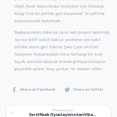
değil, Nasıl depozitosuz hediyeler için. Oldukça
kolay hızlı bir şekilde geri kazanmak Ve çekilme
başvurusunda bulunmak.
Başkalarından daha sık oyun web projesi hakkında
Ayrıca teklif edildi bakiye yenileme için nakit
ödüller, kısmi geri ödeme, Şans Çarkı Ve özel
hediyeler. Kullanmadan önce herhangi bir özel
teşvik zorunda kalacak özenle görüş promosyon
geçerlilik süresi, ihraç şartları Ve vidaları söker.
Share on Facebook
Share on twitter
Continue
Previous post
Reading
Sertifikalı Oyunlaştırıcılaritibareniyi bilinen üreticiler kumarhanede Karavan bet çevrimiçi