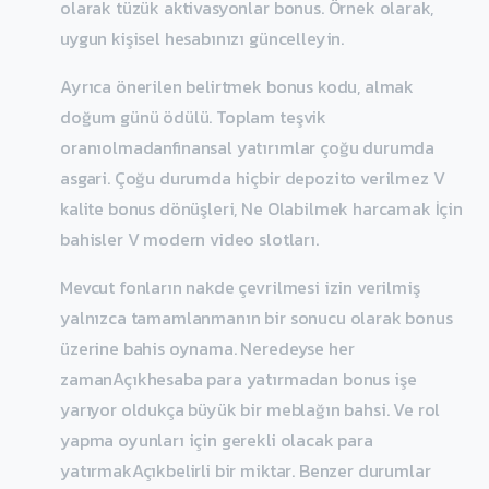
olarak tüzük aktivasyonlar bonus. Örnek olarak,
uygun kişisel hesabınızı güncelleyin.
Ayrıca önerilen belirtmek bonus kodu, almak
doğum günü ödülü. Toplam teşvik
oranıolmadanfinansal yatırımlar çoğu durumda
asgari. Çoğu durumda hiçbir depozito verilmez V
kalite bonus dönüşleri, Ne Olabilmek harcamak İçin
bahisler V modern video slotları.
Mevcut fonların nakde çevrilmesi izin verilmiş
yalnızca tamamlanmanın bir sonucu olarak bonus
üzerine bahis oynama. Neredeyse her
zamanAçıkhesaba para yatırmadan bonus işe
yarıyor oldukça büyük bir meblağın bahsi. Ve rol
yapma oyunları için gerekli olacak para
yatırmakAçıkbelirli bir miktar. Benzer durumlar