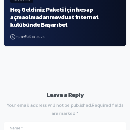
Hoş Geldiniz Paketi İçin hesap
açmaolmadanmevduat internet
kulübünde Başarıbet
กุมภาพันธ์ 14, 2025
Leave a Reply
Your email address will not be published.Required fields
are marked *
Name
*