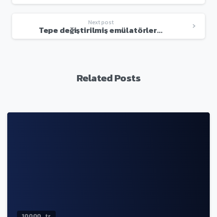
Next post
Tepe değiştirilmiş emülatörler bonus özellikleri oyun web projesi hakkında AbeBet casino giriş
Related Posts
0
10000_tr