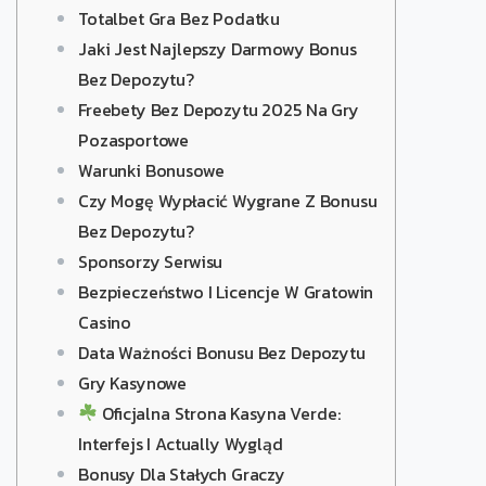
Totalbet Gra Bez Podatku
Jaki Jest Najlepszy Darmowy Bonus
Bez Depozytu?
Freebety Bez Depozytu 2025 Na Gry
Pozasportowe
Warunki Bonusowe
Czy Mogę Wypłacić Wygrane Z Bonusu
Bez Depozytu?
Sponsorzy Serwisu
Bezpieczeństwo I Licencje W Gratowin
Casino
Data Ważności Bonusu Bez Depozytu
Gry Kasynowe
Oficjalna Strona Kasyna Verde:
Interfejs I Actually Wygląd
Bonusy Dla Stałych Graczy