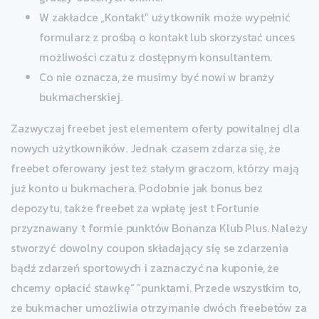
W zakładce „Kontakt” użytkownik może wypełnić
formularz z prośbą o kontakt lub skorzystać unces
możliwości czatu z dostępnym konsultantem.
Co nie oznacza, że musimy być nowi w branży
bukmacherskiej.
Zazwyczaj freebet jest elementem oferty powitalnej dla
nowych użytkowników. Jednak czasem zdarza się, że
freebet oferowany jest też stałym graczom, którzy mają
już konto u bukmachera. Podobnie jak bonus bez
depozytu, także freebet za wpłatę jest t Fortunie
przyznawany t formie punktów Bonanza Klub Plus. Należy
stworzyć dowolny coupon składający się se zdarzenia
bądź zdarzeń sportowych i zaznaczyć na kuponie, że
chcemy opłacić stawkę” “punktami. Przede wszystkim to,
że bukmacher umożliwia otrzymanie dwóch freebetów za