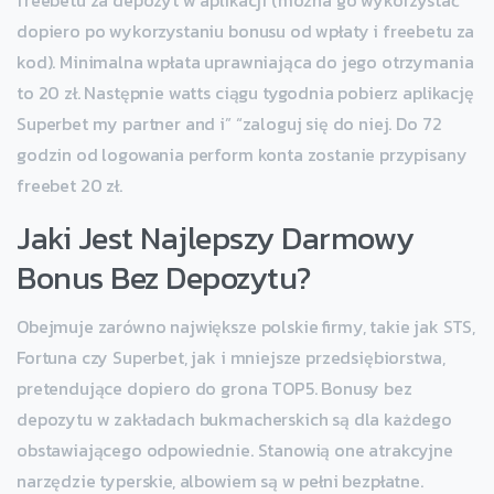
dopiero po wykorzystaniu bonusu od wpłaty i freebetu za
kod). Minimalna wpłata uprawniająca do jego otrzymania
to 20 zł. Następnie watts ciągu tygodnia pobierz aplikację
Superbet my partner and i” “zaloguj się do niej. Do 72
godzin od logowania perform konta zostanie przypisany
freebet 20 zł.
Jaki Jest Najlepszy Darmowy
Bonus Bez Depozytu?
Obejmuje zarówno największe polskie firmy, takie jak STS,
Fortuna czy Superbet, jak i mniejsze przedsiębiorstwa,
pretendujące dopiero do grona TOP5. Bonusy bez
depozytu w zakładach bukmacherskich są dla każdego
obstawiającego odpowiednie. Stanowią one atrakcyjne
narzędzie typerskie, albowiem są w pełni bezpłatne.