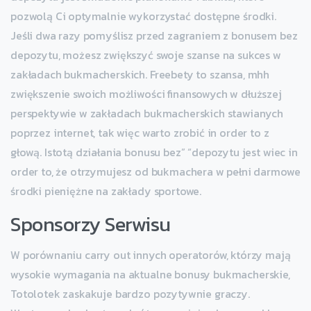
pozwolą Ci optymalnie wykorzystać dostępne środki.
Jeśli dwa razy pomyślisz przed zagraniem z bonusem bez
depozytu, możesz zwiększyć swoje szanse na sukces w
zakładach bukmacherskich. Freebety to szansa, mhh
zwiększenie swoich możliwości finansowych w dłuższej
perspektywie w zakładach bukmacherskich stawianych
poprzez internet, tak więc warto zrobić in order to z
głową. Istotą działania bonusu bez” “depozytu jest wiec in
order to, że otrzymujesz od bukmachera w pełni darmowe
środki pieniężne na zakłady sportowe.
Sponsorzy Serwisu
W porównaniu carry out innych operatorów, którzy mają
wysokie wymagania na aktualne bonusy bukmacherskie,
Totolotek zaskakuje bardzo pozytywnie graczy.