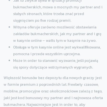
Jak to zwykle bywa w sytuacji promocji
bukmacherskich, mowa o mocnych my partner and i
słabych stronach, które trzeba znać przed
sięgnięciem po five rodzaj premii.
Witryna oferuje zarówno możliwość obstawiania
zakładów bukmacherskich, jak my partner and i grę
w kasynie online – watts tym w kasynie na żywo.
Obsługa w tym kasynie online jest wykwalifikowana,
pomocna i przede wszystkim uprzejma.
Może in order to stanowić wyzwanie, jeśli pojawią
się spory dotyczące wstrzymanych wygranych.
Większość bonusów bez depozytu dla nowych graczy jest
w formie premium z poprzednich lat. Freebety czasowe,
mobilne, promocyjne oraz okolicznościowe zależą z tego,
jaki jest kod bonusowy my partner and i najnowsza oferta
bukmachera. Najważniejsze jest in order to, aby