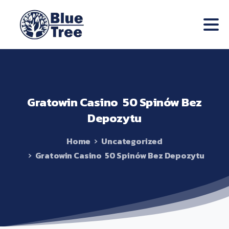
Gratowin
Casino
50
Spinów
Bez
Depozytu
Home
Uncategorized
Gratowin Casino ️ 50 Spinów Bez Depozytu