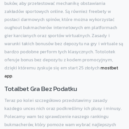
buków, aby przetestować mechanikę obstawiania
zakładów sportowych online. Są również freebety w
postaci darmowych spinów, które można wykorzystać
oughout bukmacherów internetowych em platformach
gier karcianych oraz sportów wirtualnych. Zasady i
warunki takich bonusów bez depozytu na gry i wirtuale są
bardzo podobne perform tych klasycznych. Totolotek
oferuje bonus bez depozytu z kodem promocyjnym,
dzięki któremu zyskuje się em start 25 złotych
mostbet
app
.
Totalbet Gra Bez Podatku
Teraz po kolei szczegółowo przedstawimy zasady
każdego unces nich oraz podkreślimy ich plusy i minusy.
Polecamy wam też sprawdzenie naszego rankingu
bukmacherów, który pomoże wam wybrać najlepszych