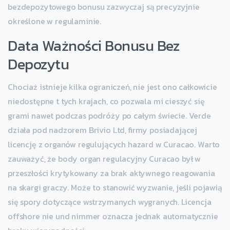
bezdepozytowego bonusu zazwyczaj są precyzyjnie
określone w regulaminie.
Data Ważności Bonusu Bez
Depozytu
Chociaż istnieje kilka ograniczeń, nie jest ono całkowicie
niedostępne t tych krajach, co pozwala mi cieszyć się
grami nawet podczas podróży po całym świecie. Verde
działa pod nadzorem Brivio Ltd, firmy posiadającej
licencję z organów regulujących hazard w Curacao. Warto
zauważyć, że body organ regulacyjny Curacao był w
przeszłości krytykowany za brak aktywnego reagowania
na skargi graczy. Może to stanowić wyzwanie, jeśli pojawią
się spory dotyczące wstrzymanych wygranych. Licencja
offshore nie und nimmer oznacza jednak automatycznie