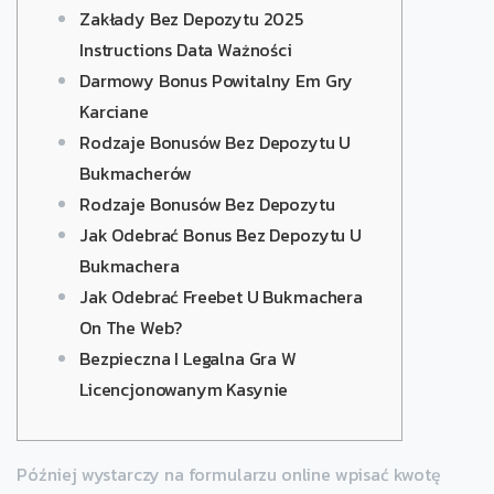
Zakłady Bez Depozytu 2025
Instructions Data Ważności
Darmowy Bonus Powitalny Em Gry
Karciane
Rodzaje Bonusów Bez Depozytu U
Bukmacherów
Rodzaje Bonusów Bez Depozytu
Jak Odebrać Bonus Bez Depozytu U
Bukmachera
Jak Odebrać Freebet U Bukmachera
On The Web?
Bezpieczna I Legalna Gra W
Licencjonowanym Kasynie
Później wystarczy na formularzu online wpisać kwotę