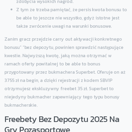
zdobycia wysokich nagród.
Z tym że trzeba pamiętać, że persis kwota bonusu to
be able to jeszcze nie wszystko, gdyż istotne jest
także zwrócenie uwagi na warunki bonusowe.
Zanim gracz przejdzie carry out aktywacji konkretnego
bonusu” “bez depozytu, powinien sprawdzić następujące
kwestie. Najwyższą kwotę, jaką można otrzymać w
ramach oferty powitalnej to be able to bonus
przygotowany przez bukmachera Superbet. Oferuje on aż
3755 zł na begin, a dzięki rejestracji z kodem SBVIP
otrzymujesz ekskluzywny freebet 35 zł. Superbet to
niejedyny bukmacher zapewniający tego typu bonusy
bukmacherskie.
Freebety Bez Depozytu 2025 Na
Gry Pozasportowe