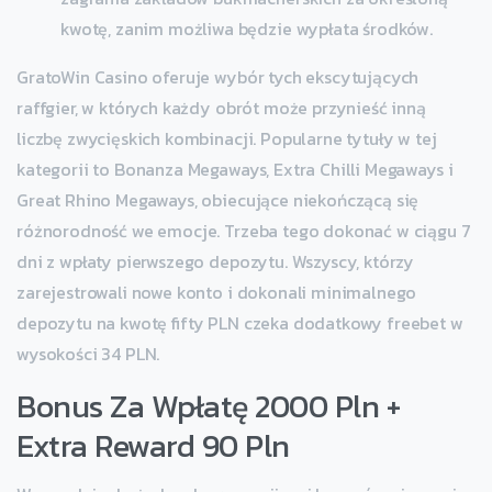
kwotę, zanim możliwa będzie wypłata środków.
GratoWin Casino oferuje wybór tych ekscytujących
raffgier, w których każdy obrót może przynieść inną
liczbę zwycięskich kombinacji. Popularne tytuły w tej
kategorii to Bonanza Megaways, Extra Chilli Megaways i
Great Rhino Megaways, obiecujące niekończącą się
różnorodność we emocje. Trzeba tego dokonać w ciągu 7
dni z wpłaty pierwszego depozytu. Wszyscy, którzy
zarejestrowali nowe konto i dokonali minimalnego
depozytu na kwotę fifty PLN czeka dodatkowy freebet w
wysokości 34 PLN.
Bonus Za Wpłatę 2000 Pln +
Extra Reward 90 Pln