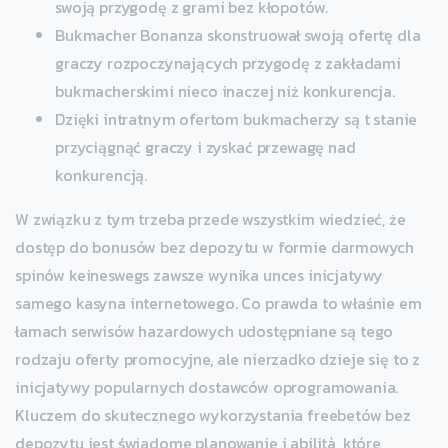
swoją przygodę z grami bez kłopotów.
Bukmacher Bonanza skonstruował swoją ofertę dla
graczy rozpoczynających przygodę z zakładami
bukmacherskimi nieco inaczej niż konkurencja.
Dzięki intratnym ofertom bukmacherzy są t stanie
przyciągnąć graczy i zyskać przewagę nad
konkurencją.
W związku z tym trzeba przede wszystkim wiedzieć, że
dostęp do bonusów bez depozytu w formie darmowych
spinów keineswegs zawsze wynika unces inicjatywy
samego kasyna internetowego. Co prawda to właśnie em
łamach serwisów hazardowych udostępniane są tego
rodzaju oferty promocyjne, ale nierzadko dzieje się to z
inicjatywy popularnych dostawców oprogramowania.
Kluczem do skutecznego wykorzystania freebetów bez
depozytu jest świadome planowanie i abilità, które