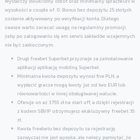
Wystarczy dwukrotny obrót oraz minimalny sprachkurs w
wysokości a couple of. 0. Bonus bez depozytu 25 złotych
zostanie aktywowany po weryfikacji konta. Dlatego
zawsze warto zwracać uwagę na regulaminy promocji,
żeby po zalogowaniu się em serwis zakładów wzajemnych
nie być zaskoczonym.
Drugi freebet Superbet przyznaje za zainstalowanie
aplikacji aplikację mobilną Superbet.
Minimalna kwota depozytu wynosi five PLN, a
wypłacić gracze mogą kwoty już od two EUR lub
równowartości w innej obsługiwanej walucie.
Oferuje on aż 3755 zł na start off, a dzięki rejestracji
z kodem SBVIP otrzymujesz ekskluzywny freebet 35
zł.
Kwota freebetu bez depozytu za rejestrację
zazwyczaj nie jest wysoka, ale należy pamiętać, że