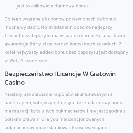
jest to całkowicie darmowy bonus.
Do tego wygrane z kuponów postawionych za bonus
można wypłacić. Moim zdaniem obecnie najlepszy
freebet bez depozytu ma w swojej ofercie Fortuna, która
gwarantuje thirty zł na bardzo korzystnych zasadach. Z
kolei najwyższy added bonus bez depozytu jest dostępny
w Wett Arena – 55 zł.
Bezpieczeństwo I Licencje W Gratowin
Casino
Niestety, ale stawianie kuponów akumulowanych z
handicapem, solo, względnie gra live za darmowy bonus
nie ma racji bytu u tych bukmacherów i nie jest zgodna z
polskim prawem. Gra you nielicencjonowanych
bukmacherów może skutkować konsekwencjami