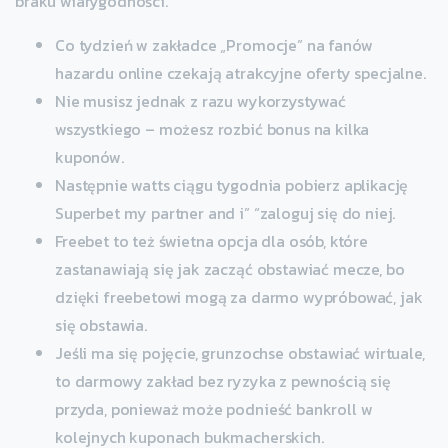
braku wiarygodności.
Co tydzień w zakładce „Promocje” na fanów
hazardu online czekają atrakcyjne oferty specjalne.
Nie musisz jednak z razu wykorzystywać
wszystkiego – możesz rozbić bonus na kilka
kuponów.
Następnie watts ciągu tygodnia pobierz aplikację
Superbet my partner and i” “zaloguj się do niej.
Freebet to też świetna opcja dla osób, które
zastanawiają się jak zacząć obstawiać mecze, bo
dzięki freebetowi mogą za darmo wypróbować, jak
się obstawia.
Jeśli ma się pojęcie, grunzochse obstawiać wirtuale,
to darmowy zakład bez ryzyka z pewnością się
przyda, ponieważ może podnieść bankroll w
kolejnych kuponach bukmacherskich.