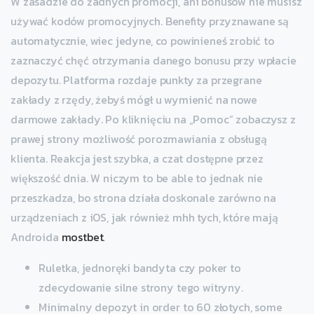
W zasadzie do żadnych promocji, ani bonusów nie musisz
używać kodów promocyjnych. Benefity przyznawane są
automatycznie, wiec jedyne, co powinieneś zrobić to
zaznaczyć chęć otrzymania danego bonusu przy wpłacie
depozytu. Platforma rozdaje punkty za przegrane
zakłady z rzędy, żebyś mógł u wymienić na nowe
darmowe zakłady. Po kliknięciu na „Pomoc” zobaczysz z
prawej strony możliwość porozmawiania z obsługą
klienta. Reakcja jest szybka, a czat dostępne przez
większość dnia. W niczym to be able to jednak nie
przeszkadza, bo strona działa doskonale zarówno na
urządzeniach z iOS, jak również mhh tych, które mają
Androida
mostbet
.
Ruletka, jednoręki bandyta czy poker to
zdecydowanie silne strony tego witryny.
Minimalny depozyt in order to 60 złotych, some