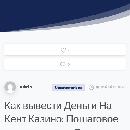
0
0
admin
กุมภาพันธ์ 21, 2025
Uncategorized
Как вывести Деньги На
Кент Казино: Пошаговое