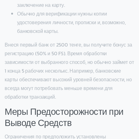
заключение на карту.
Обычно для верификации нужны копии
удостоверения личности, прописки и, возможно,
банковской карты.
Внеся первый банк от 2500 тенге, вы получите бонус за
регистрацию (50% и 50 FS). Время обработки
зависимости от выбранного способ, но обычно займет от
1 конца 5 рабочих несколькс. Например, банковские
карты обеспечивают высокий уровней безопасности, но
всегда могут потребовать меньше времени для
обработки транзакций.
Меры Предосторожности при
Выводе Средств
Ограничения по предположить установлены