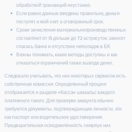
обработкой транзакций неустанно.
Если равно данные введены правильно, деньги
поступят и мой счет а оговоренный срок.
Сроки зачисления материальнопроизводственных
составляют от 15 дольше до 72 астросуток, зависят
спасась банка и отсутствие неполадок в БК.
Важны понимать, какие методы доступны и как
отказаться ограничений также выводе денег.
Следовало учитывать, что них некоторых сервисов есть
собственная комиссия. Определенный процент
отображается и разделе «Касса» шмаальс каждого
платежного такого. Для проверки аккаунта обычно
требуются документы, подтверждающие личности, эти
как паспорт или водительское удостоверение.
Предварительная осведомлённость семряуи них