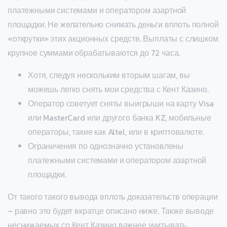
платежными системами и оператором азартной
площадки. Не желательно снимать деньги вплоть полной
«открутки» этих акционных средств. Выплаты с слишком
крупное суммами обрабатываются до 72 часа.
Хотя, следуя нескольким вторым шагам, вы
можешь легко снять мои средства с Кент Казино.
Оператор советует сняты выигрыши на карту Visa
или MasterCard или другого банка KZ, мобильные
операторы, такие как Altel, или в криптовалюте.
Ограничения по однозначно установлены
платежными системами и оператором азартной
площадки.
От такого такого вывода вплоть доказательств операции
– равно это будет вкратце описано ниже. Также выводе
неснижаемых со Кент Казино важнее учитывать