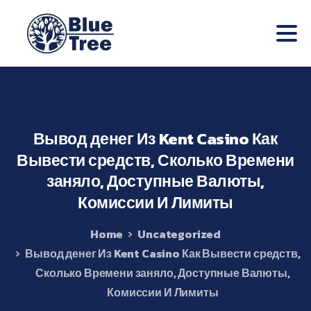
Вывод
денег
Из
Kent
Casino
Как
Вывести
средств,
Сколько
Времени
заняло,
Доступные
Валюты,
Комиссии
И
Лимиты
Home
Uncategorized
Вывод денег Из Kent Casino Как Вывести средств,
Сколько Времени заняло, Доступные Валюты,
Комиссии И Лимиты