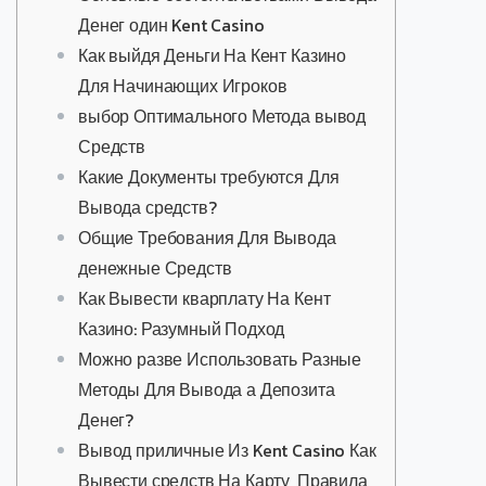
Денег один Kent Casino
Как выйдя Деньги На Кент Казино
Для Начинающих Игроков
выбор Оптимального Метода вывод
Средств
Какие Документы требуются Для
Вывода средств?
Общие Требования Для Вывода
денежные Средств
Как Вывести кварплату На Кент
Казино: Разумный Подход
Можно разве Использовать Разные
Методы Для Вывода а Депозита
Денег?
Вывод приличные Из Kent Casino Как
Вывести средств На Карту, Правила