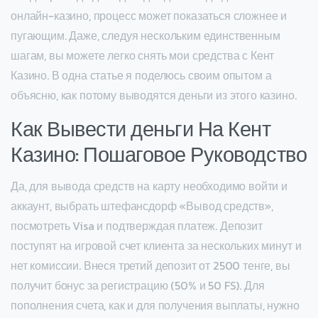
онлайн-казино, процесс может показаться сложнее и
пугающим. Даже, следуя нескольким единственным
шагам, вы можете легко снять мои средства с Кент
Казино. В одна статье я поделюсь своим опытом а
объясню, как потому выводятся деньги из этого казино.
Как Вывести деньги На Кент
Казино: Пошаговое Руководство
Да, для вывода средств на карту необходимо войти и
аккаунт, выбрать штефансдорф «Вывод средств»,
посмотреть Visa и подтверждая платеж. Депозит
поступят на игровой счет клиента за нескольких минут и
нет комиссии. Внеся третий депозит от 2500 тенге, вы
получит бонус за регистрацию (50% и 50 FS). Для
пополнения счета, как и для получения выплаты, нужно