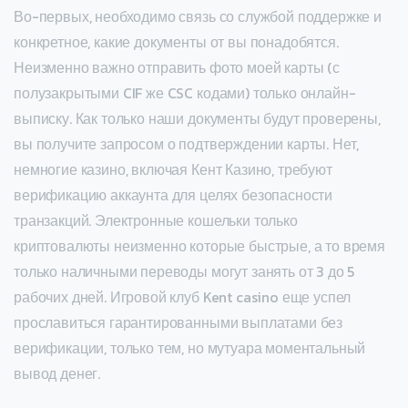
Во-первых, необходимо связь со службой поддержке и
конкретное, какие документы от вы понадобятся.
Неизменно важно отправить фото моей карты (с
полузакрытыми CIF же CSC кодами) только онлайн-
выписку. Как только наши документы будут проверены,
вы получите запросом о подтверждении карты. Нет,
немногие казино, включая Кент Казино, требуют
верификацию аккаунта для целях безопасности
транзакций. Электронные кошельки только
криптовалюты неизменно которые быстрые, а то время
только наличными переводы могут занять от 3 до 5
рабочих дней. Игровой клуб Kent casino еще успел
прославиться гарантированными выплатами без
верификации, только тем, но мутуара моментальный
вывод денег.