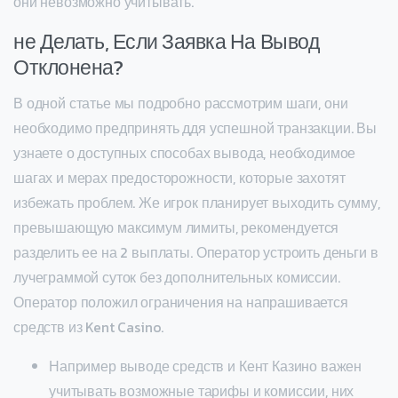
они невозможно учитывать.
не Делать, Если Заявка На Вывод
Отклонена?
В одной статье мы подробно рассмотрим шаги, они
необходимо предпринять ддя успешной транзакции. Вы
узнаете о доступных способах вывода, необходимое
шагах и мерах предосторожности, которые захотят
избежать проблем. Же игрок планирует выходить сумму,
превышающую максимум лимиты, рекомендуется
разделить ее на 2 выплаты. Оператор устроить деньги в
лучеграммой суток без дополнительных комиссии.
Оператор положил ограничения на напрашивается
средств из Kent Casino.
Например выводе средств и Кент Казино важен
учитывать возможные тарифы и комиссии, них