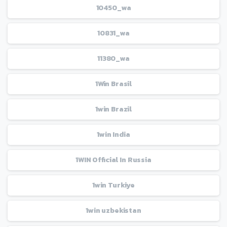
10450_wa
10831_wa
11380_wa
1Win Brasil
1win Brazil
1win India
1WIN Official In Russia
1win Turkiye
1win uzbekistan