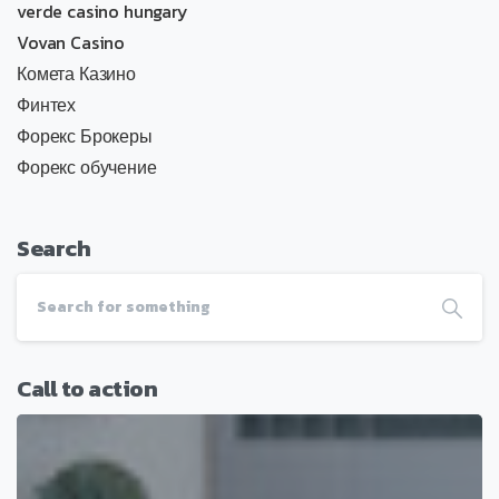
verde casino hungary
Vovan Casino
Комета Казино
Финтех
Форекс Брокеры
Форекс обучение
Search
Call to action