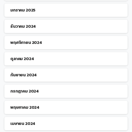
มกราคม 2025
ธันวาคม 2024
พฤศจิกายน 2024
ตุลาคม 2024
กันยายน 2024
กรกฎาคม 2024
พฤษภาคม 2024
เมษายน 2024