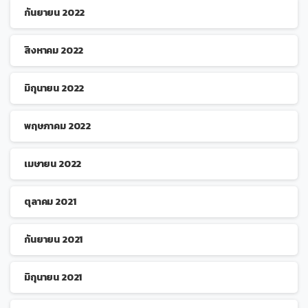
กันยายน 2022
สิงหาคม 2022
มิถุนายน 2022
พฤษภาคม 2022
เมษายน 2022
ตุลาคม 2021
กันยายน 2021
มิถุนายน 2021