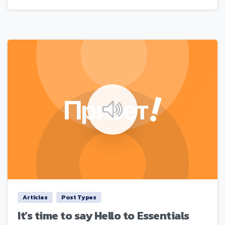
0
0
Articles
Post Types
It’s time to say Hello to Essentials