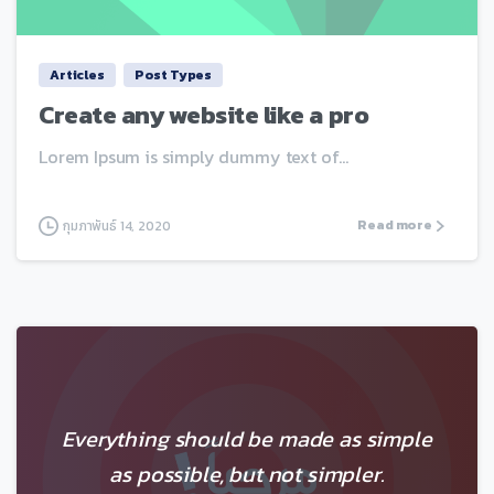
Articles
Post Types
Create any website like a pro
Lorem Ipsum is simply dummy text of...
Read more
กุมภาพันธ์ 14, 2020
Everything should be made as simple
as possible, but not simpler.