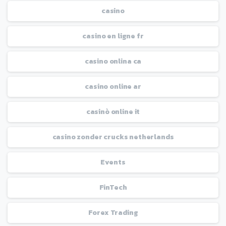
casino
casino en ligne fr
casino onlina ca
casino online ar
casinò online it
casino zonder crucks netherlands
Events
FinTech
Forex Trading