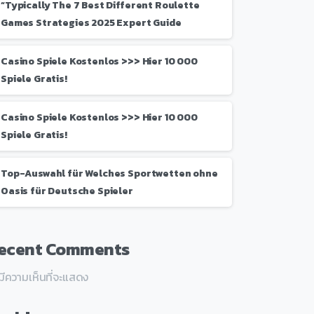
“Typically The 7 Best Different Roulette
Games Strategies 2025 Expert Guide
Casino Spiele Kostenlos >>> Hier 10 000
Spiele Gratis!
Casino Spiele Kostenlos >>> Hier 10 000
Spiele Gratis!
Top-Auswahl für Welches Sportwetten ohne
Oasis für Deutsche Spieler
ecent Comments
่มีความเห็นที่จะแสดง