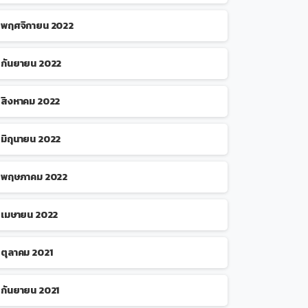
พฤศจิกายน 2022
กันยายน 2022
สิงหาคม 2022
มิถุนายน 2022
พฤษภาคม 2022
เมษายน 2022
ตุลาคม 2021
กันยายน 2021