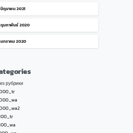
มิถุนายน 2021
กุมภาพันธ์ 2020
มกราคม 2020
ategories
Без рубрики
000_tr
0000_wa
0000_wa2
100_tr
100_wa
200_wa