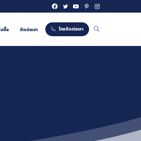
โทรติดต่อเรา
งซื้อ
ติดต่อเรา
Search