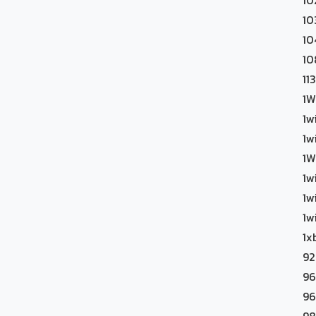
10
10
10
11
1W
1w
1w
1W
1w
1w
1w
1x
92
9
96
9