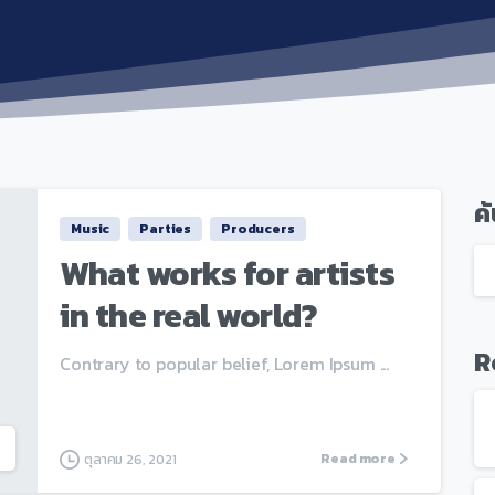
ค
Music
Parties
Producers
What works for artists
in the real world?
R
Contrary to popular belief, Lorem Ipsum ...
Read more
ตุลาคม 26, 2021