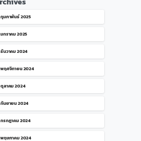
rchives
กุมภาพันธ์ 2025
มกราคม 2025
ธันวาคม 2024
พฤศจิกายน 2024
ตุลาคม 2024
กันยายน 2024
กรกฎาคม 2024
พฤษภาคม 2024