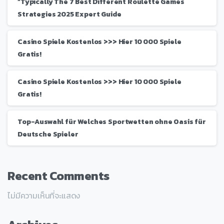
“Typically The 7 Best Different Roulette Games
Strategies 2025 Expert Guide
Casino Spiele Kostenlos >>> Hier 10 000 Spiele
Gratis!
Casino Spiele Kostenlos >>> Hier 10 000 Spiele
Gratis!
Top-Auswahl für Welches Sportwetten ohne Oasis für
Deutsche Spieler
Recent Comments
ไม่มีความเห็นที่จะแสดง