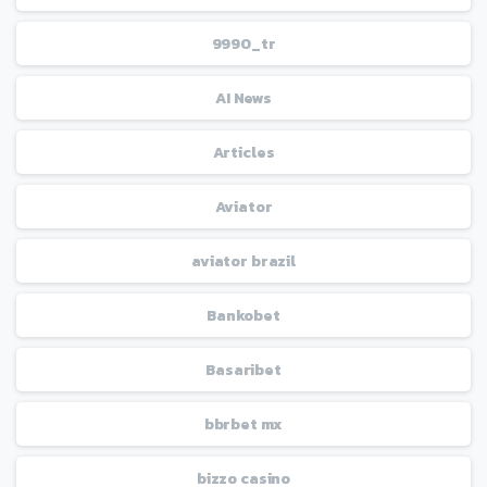
9990_tr
AI News
Articles
Aviator
aviator brazil
Bankobet
Basaribet
bbrbet mx
bizzo casino