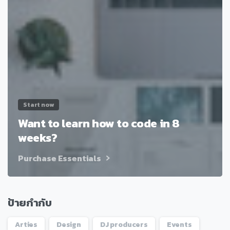
Start now
Want to learn how to code in 8
weeks?
Purchase Essentials
ป้ายกำกับ
Arties
Design
DJ producers
Events