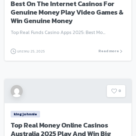
Best On The Internet Casinos For
Genuine Money Play Video Games &
Win Genuine Money
Top Real Funds Casino Apps 2025: Best Mo...
Read more
มกราคม 25, 2025
0
king johnnie
Top Real Money Online Casinos
Australia 2025 Play And Win Big