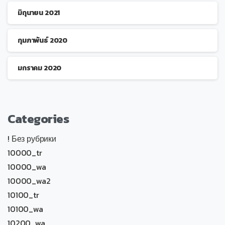
มิถุนายน 2021
กุมภาพันธ์ 2020
มกราคม 2020
Categories
! Без рубрики
10000_tr
10000_wa
10000_wa2
10100_tr
10100_wa
10200_wa