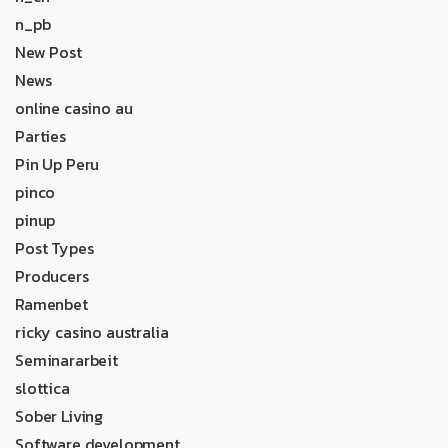
n_pb
New Post
News
online casino au
Parties
Pin Up Peru
pinco
pinup
Post Types
Producers
Ramenbet
ricky casino australia
Seminararbeit
slottica
Sober Living
Software development