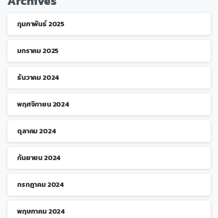
Archives
กุมภาพันธ์ 2025
มกราคม 2025
ธันวาคม 2024
พฤศจิกายน 2024
ตุลาคม 2024
กันยายน 2024
กรกฎาคม 2024
พฤษภาคม 2024