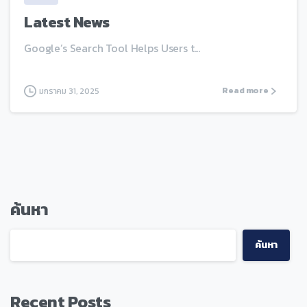
Latest News
Google’s Search Tool Helps Users t...
Read more
มกราคม 31, 2025
ค้นหา
ค้นหา
Recent Posts