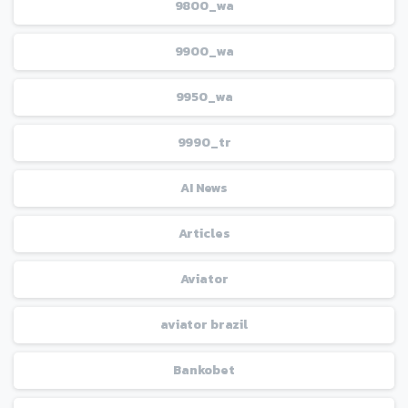
9800_wa
9900_wa
9950_wa
9990_tr
AI News
Articles
Aviator
aviator brazil
Bankobet