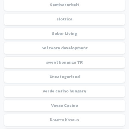
Seminararbeit
slottica
Sober Living
Software development
sweet bonanza TR
Uncategorized
verde casino hungary
Vovan Casino
Комета Казино