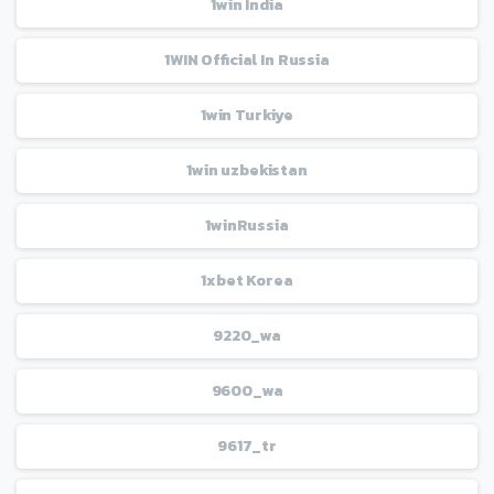
1win India
1WIN Official In Russia
1win Turkiye
1win uzbekistan
1winRussia
1xbet Korea
9220_wa
9600_wa
9617_tr