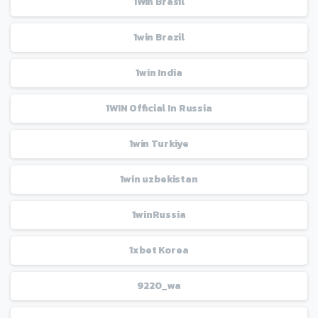
1Win Brasil
1win Brazil
1win India
1WIN Official In Russia
1win Turkiye
1win uzbekistan
1winRussia
1xbet Korea
9220_wa