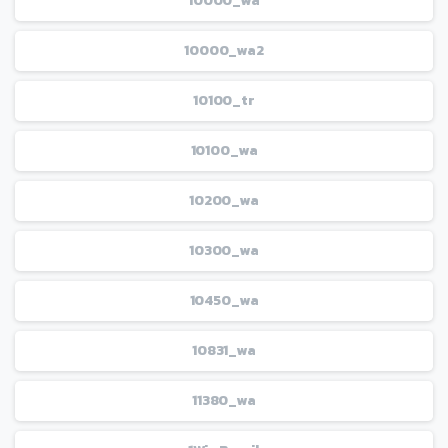
10000_wa
10000_wa2
10100_tr
10100_wa
10200_wa
10300_wa
10450_wa
10831_wa
11380_wa