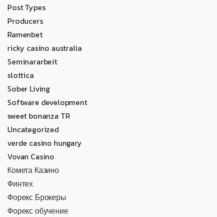
Post Types
Producers
Ramenbet
ricky casino australia
Seminararbeit
slottica
Sober Living
Software development
sweet bonanza TR
Uncategorized
verde casino hungary
Vovan Casino
Комета Казино
Финтех
Форекс Брокеры
Форекс обучение